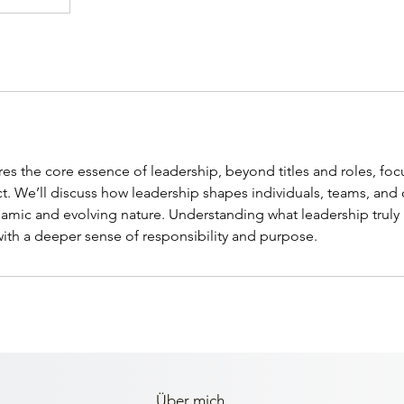
s the core essence of leadership, beyond titles and roles, focu
. We’ll discuss how leadership shapes individuals, teams, and 
ynamic and evolving nature. Understanding what leadership trul
with a deeper sense of responsibility and purpose.
Über mich