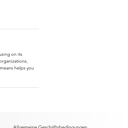
sing on its
organizations,
y means helps you
Allgemeine Geschäftsbedingungen